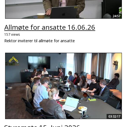
24:57
Allmøte for ansatte 16.06.26
157 views
Rektor inviterer til allmøte for ansatte
03:32:17