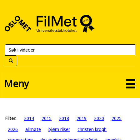
FilMet
–
Universitetsbiblioteket
Meny
Filter:
2014
2015
2018
2019
2020
2025
2026
allmøte
bjørn riiser
christen krogh
cooperation
det regionale høgskolerådet
engelsk