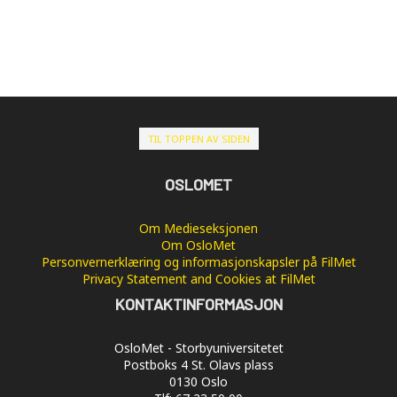
TIL TOPPEN AV SIDEN
OSLOMET
Om Medieseksjonen
Om OsloMet
Personvernerklæring og informasjonskapsler på FilMet
Privacy Statement and Cookies at FilMet
KONTAKTINFORMASJON
OsloMet - Storbyuniversitetet
Postboks 4 St. Olavs plass
0130 Oslo