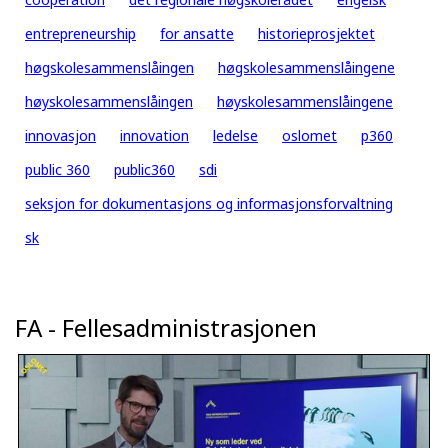
entrepreneurship
for ansatte
historieprosjektet
høgskolesammenslåingen
høgskolesammenslåingene
høyskolesammenslåingen
høyskolesammenslåingene
innovasjon
innovation
ledelse
oslomet
p360
public 360
public360
sdi
seksjon for dokumentasjons og informasjonsforvaltning
sk
FA - Fellesadministrasjonen