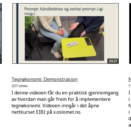
03:27
Tegnøkonomi: Demonstrasjon
N
207 views
1
I denne videoen får du en praktisk gjennomgang
I
av hvordan man går frem for å implementere
i
tegnøkonomi. Videoen inngår i det åpne
f
nettkurset EIBI på x.oslomet.no.
i
d
a