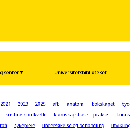
og senter
Universitetsbiblioteket
2021
2023
2025
afb
anatomi
bokskapet
byd
kristine nordkvelle
kunnskapsbasert praksis
kunns
rafi
sykepleie
undersøkelse og behandling
utvikli