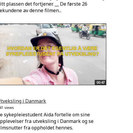
itt plassen det fortjener. __ De første 26
ekundene av denne filmen...
00:47
tveksling i Danmark
41 views
e sykepleiestudent Aida fortelle om sine
pplevelser fra utveksling i Danmark og se
ilmsnutter fra oppholdet hennes.