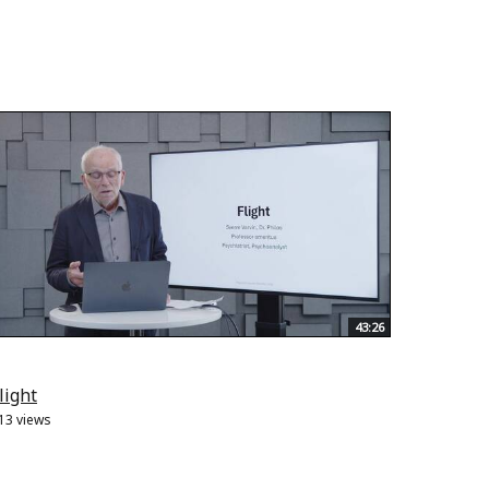
43:26
light
13 views