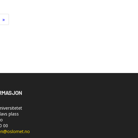
»
RMASJON
iversitetet
lavs plass
lo
50 00
en@oslomet.no