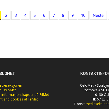
2
3
4
5
6
7
8
9
10
Neste
SLOMET
KONTAKTINFO
dieseksjonen
OsloMet - Storbyun
 OsloMet
Postboks 4 St. O
 informasjonskapsler på FilMet
0130 Os
nt and Cookies at FilMet
Tlf: 67 23 
E-post:
medieseksjon