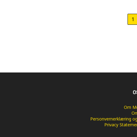
1
O
Om Me
Om
Personvernerklæring og
Privacy Stateme