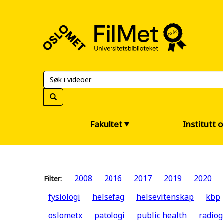
FilMet
–
Universitetsbiblioteket
Fakultet
Institutt 
2008
2016
2017
2019
2020
Filter:
fysiologi
helsefag
helsevitenskap
kbp
oslometx
patologi
public health
radiog