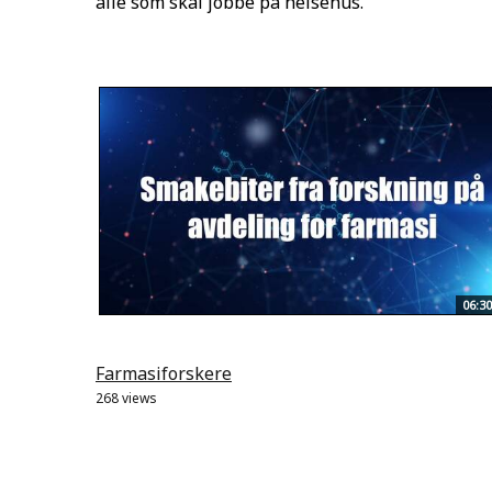
alle som skal jobbe på helsehus.
06:30
Farmasiforskere
268 views