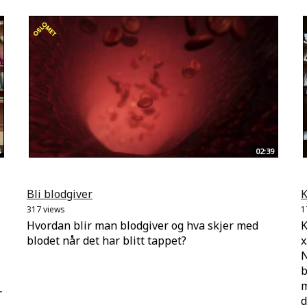
02:39
Bli blodgiver
K
317 views
1
Hvordan blir man blodgiver og hva skjer med
K
blodet når det har blitt tappet?
x
N
b
m
r
d