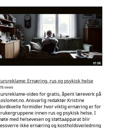
01:06
ursreklame: Ernæring, rus og psykisk helse
78 views
ursreklame-video for gratis, åpent læreverk på
.oslomet.no. Ansvarlig redaktør Kristine
ordkvelle formidler hvor viktig ernæring er for
rukergruppene innen rus og psykisk helse. I
øte med helsevesen og støttaapparat blir
essverre ikke ernæring og kostholdsveiledning