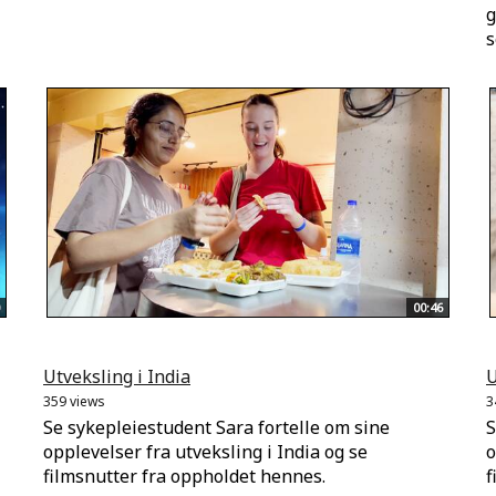
g
s
00:46
Utveksling i India
U
359 views
3
Se sykepleiestudent Sara fortelle om sine
S
opplevelser fra utveksling i India og se
o
filmsnutter fra oppholdet hennes.
f