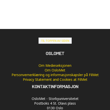
TIL TOPPEN AV SIDEN
OSLOMET
Om Medieseksjonen
Om OsloMet
Personvernerklæring og informasjonskapsler på FilMet
Privacy Statement and Cookies at FilMet
KONTAKTINFORMASJON
OsloMet - Storbyuniversitetet
Postboks 4 St. Olavs plass
0130 Oslo