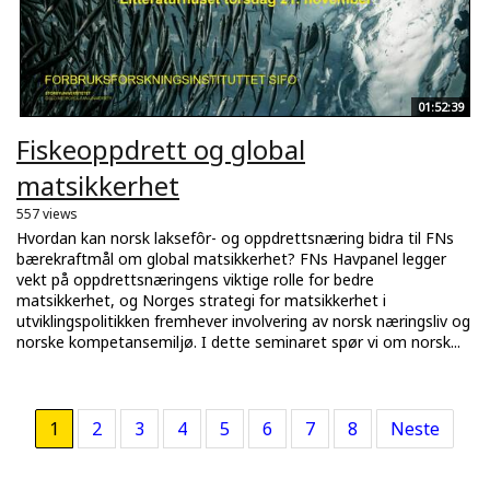
01:52:39
Fiskeoppdrett og global
matsikkerhet
557 views
Hvordan kan norsk laksefôr- og oppdrettsnæring bidra til FNs
bærekraftmål om global matsikkerhet? FNs Havpanel legger
vekt på oppdrettsnæringens viktige rolle for bedre
matsikkerhet, og Norges strategi for matsikkerhet i
utviklingspolitikken fremhever involvering av norsk næringsliv og
norske kompetansemiljø. I dette seminaret spør vi om norsk...
1
2
3
4
5
6
7
8
Neste