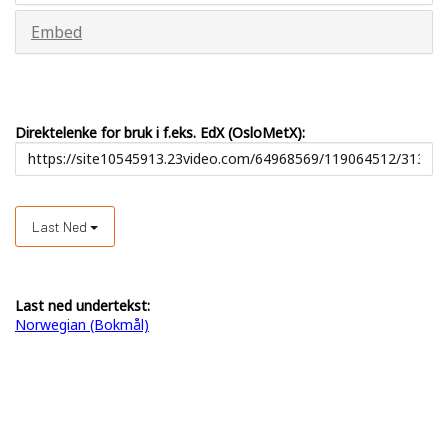
Embed
Direktelenke for bruk i f.eks. EdX (OsloMetX):
Last Ned
Last ned undertekst:
Norwegian (Bokmål)