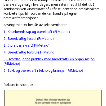
bærekraftige valg i hverdagen, men sliter med å få det til. I
seminarrekken «Bærekraft nå» får studenter og arbeidstakere
konkrete tips til hvordan de kan handle på egne
bærekraftsambisjoner.
Arrangementet består av seks seminarer:
1) Kriseberedskap og bærekraft (
FilMet.no
)
2) Bærekraftig livsstil (
FilMet.no
)
3) Indre bærekraft(
FilMet.no
)
4) Bærekraftig forbruk(
FilMet.no
)
5) Hvordan jobbe praktisk med bærekraft i en organisasjon
(
FilMet.no
)
6) Etikk og bærekraft i teknologibransjen
FilMet.no
)
Relaterte videoer