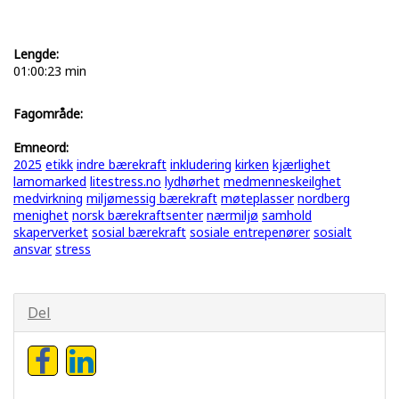
Lengde:
01:00:23 min
Fagområde:
Emneord:
2025
etikk
indre bærekraft
inkludering
kirken
kjærlighet
lamomarked
litestress.no
lydhørhet
medmenneskeilghet
medvirkning
miljømessig bærekraft
møteplasser
nordberg
menighet
norsk bærekraftsenter
nærmiljø
samhold
skaperverket
sosial bærekraft
sosiale entrepenører
sosialt
ansvar
stress
Del