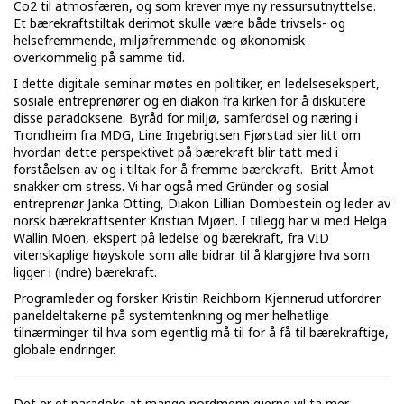
Co2 til atmosfæren, og som krever mye ny ressursutnyttelse.
Et bærekraftstiltak derimot skulle være både trivsels- og
helsefremmende, miljøfremmende og økonomisk
overkommelig på samme tid.
I dette digitale seminar møtes en politiker, en ledelsesekspert,
sosiale entreprenører og en diakon fra kirken for å diskutere
disse paradoksene. Byråd for miljø, samferdsel og næring i
Trondheim fra MDG, Line Ingebrigtsen Fjørstad sier litt om
hvordan dette perspektivet på bærekraft blir tatt med i
forståelsen av og i tiltak for å fremme bærekraft. Britt Åmot
snakker om stress. Vi har også med Gründer og sosial
entreprenør Janka Otting, Diakon Lillian Dombestein og leder av
norsk bærekraftsenter Kristian Mjøen. I tillegg har vi med Helga
Wallin Moen, ekspert på ledelse og bærekraft, fra VID
vitenskaplige høyskole som alle bidrar til å klargjøre hva som
ligger i (indre) bærekraft.
Programleder og forsker Kristin Reichborn Kjennerud utfordrer
paneldeltakerne på systemtenkning og mer helhetlige
tilnærminger til hva som egentlig må til for å få til bærekraftige,
globale endringer.
Det er et paradoks at mange nordmenn gjerne vil ta mer