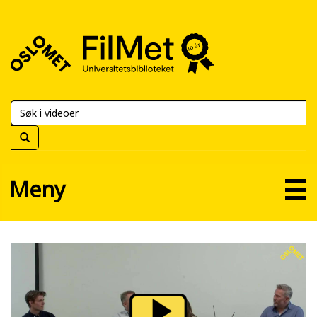
FilMet
–
Universitetsbiblioteket
Meny