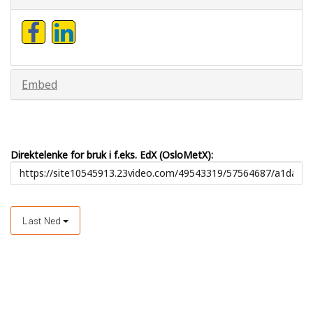
Embed
Direktelenke for bruk i f.eks. EdX (OsloMetX):
Last Ned