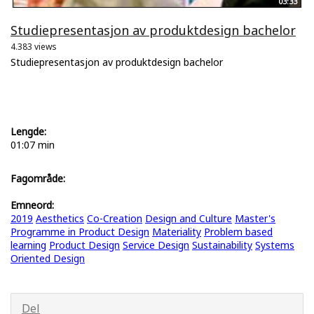
03:33
Studiepresentasjon av produktdesign bachelor
4.383 views
Studiepresentasjon av produktdesign bachelor
Lengde:
01:07 min
Fagområde:
Emneord:
2019
Aesthetics
Co-Creation
Design and Culture
Master's
Programme in Product Design
Materiality
Problem based
learning
Product Design
Service Design
Sustainability
Systems
Oriented Design
Del