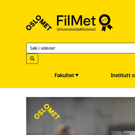
FilMet
–
Universitetsbiblioteket
Fakultet
Institutt 