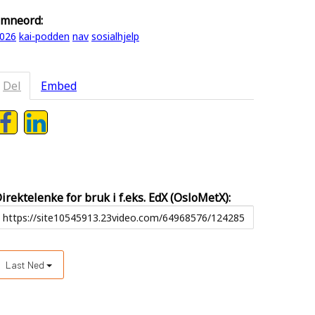
mneord:
026
kai-podden
nav
sosialhjelp
Del
Embed
irektelenke for bruk i f.eks. EdX (OsloMetX):
Last Ned