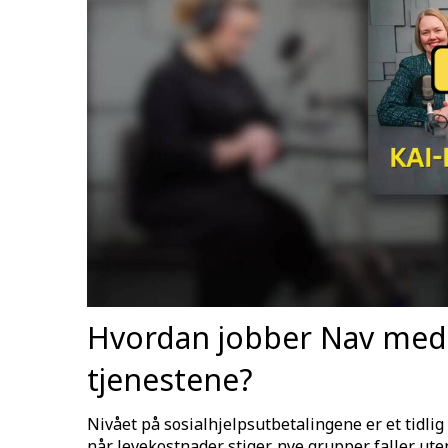
Hvordan jobber Nav med å
tjenestene?
Nivået på sosialhjelpsutbetalingene er et tidli
når levekostnader stiger, nye grupper faller ute