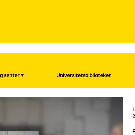
og senter
Universitetsbiblioteket
L
2
F