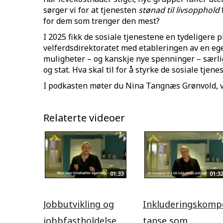
sørger vi for at tjenesten
stønad til livsopphold
for dem som trenger den mest?
I 2025 fikk de sosiale tjenestene en tydeligere p
velferdsdirektoratet med etableringen av en ege
muligheter – og kanskje nye spenninger – sær
og stat. Hva skal til for å styrke de sosiale tjen
I podkasten møter du Nina Tangnæs Grønvold, ve
Relaterte videoer
01:33
01:32
Jobbutvikling og
Inkluderingskomp
jobbfastholdelse
tanse som