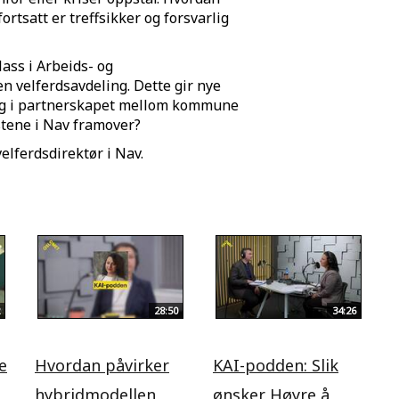
fortsatt er treffsikker og forsvarlig
lass i Arbeids- og
n velferdsavdeling. Dette gir nye
lig i partnerskapet mellom kommune
estene i Nav framover?
lferdsdirektør i Nav.
28:50
34:26
e
Hvordan påvirker
KAI-podden: Slik
hybridmodellen
ønsker Høyre å