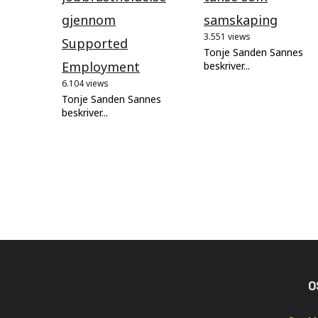
gjennom
samskaping
3.551 views
Supported
Tonje Sanden Sannes
Employment
beskriver...
6.104 views
Tonje Sanden Sannes
beskriver...
O