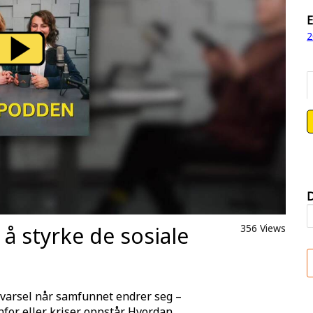
E
2
D
 styrke de sosiale
356 Views
g varsel når samfunnet endrer seg –
nfor eller kriser oppstår. Hvordan