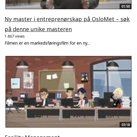
01:50
Ny master i entreprenørskap på OsloMet – søk
på denne unike masteren
1.867 views
Filmen er en markedsføringsfilm for en ny...
03:18