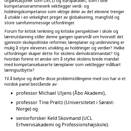
organisasjoner som OECD og Europarådet, som i sine
kompetanserammeverk vektlegger verdi- og
holdningskompetanse som viktige deler av det elevene trenger
å utvikle i en virkelighet preget av globalisering, mangfold og
store samfunnsmessige utfordringer.
Forum for kritisk tenkning og kritiske perspektiver i skole og
lærerutdanning stiller denne gangen spørsmål om hvorvidt det
gjennom skolepolitiske reformer, læreplaner og undervisning er
mulig å styre elevenes utvikling av holdninger og verdier? Hvilke
utfordringer skaper dette for skolens demokratimandat? Og
hvordan forene et ønske om å styrke skolens brede mandat
med kompetansebaserte læreplaner som vektlegger målbart
læringsutbytte?
Til å belyse og drøfte disse problemstillingene med oss har vi et
nordisk panel bestående av:
professor Michael Uljens (Åbo Akademi),
professor Tine Prøitz (Universitetet i Sørøst-
Norge) og
seniorforsker Keld Skovmand (UCL
Erhvervsakademi og Professionshøjskole).