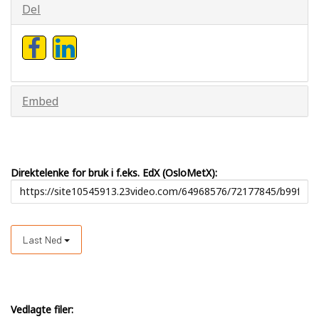
Del
Embed
Direktelenke for bruk i f.eks. EdX (OsloMetX):
Last Ned
Vedlagte filer: