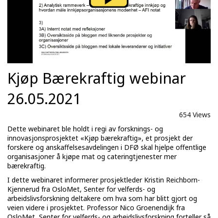
Kjøp Bærekraftig webinar
26.05.2021
654 Views
Dette webinaret ble holdt i regi av forsknings- og
innovasjonsprosjektet «Kjøp bærekraftig», et prosjekt der
forskere og anskaffelsesavdelingen i DFØ skal hjelpe offentlige
organisasjoner å kjøpe mat og cateringtjenester mer
bærekraftig.
I dette webinaret informerer prosjektleder Kristin Reichborn-
Kjennerud fra OsloMet, Senter for velferds- og
arbeidslivsforskning deltakere om hva som har blitt gjort og
veien videre i prosjektet. Professor Nico Groenendijk fra
OsloMet, Senter for velferds- og arbeidslivsforskning forteller så