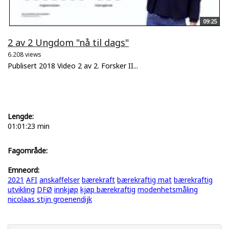
09:25
2 av 2 Ungdom "nå til dags"
6.208 views
Publisert 2018 Video 2 av 2. Forsker II...
Lengde:
01:01:23 min
Fagområde:
Emneord:
2021
AFI
anskaffelser
bærekraft
bærekraftig mat
bærekraftig
utvikling
DFØ
innkjøp
kjøp bærekraftig
modenhetsmåling
nicolaas stijn groenendijk