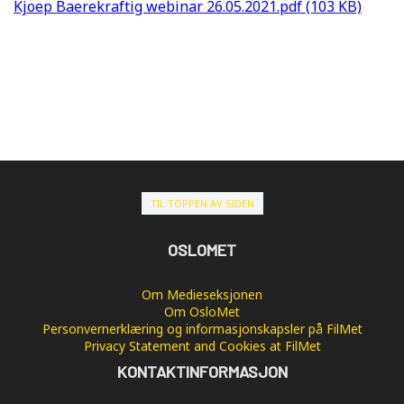
Kjoep Baerekraftig webinar 26.05.2021.pdf (103 KB)
TIL TOPPEN AV SIDEN
OSLOMET
Om Medieseksjonen
Om OsloMet
Personvernerklæring og informasjonskapsler på FilMet
Privacy Statement and Cookies at FilMet
KONTAKTINFORMASJON