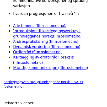
kommunikative konvensjoner og språklig
variasjon
hvordan progresjonen er fra nivå 1-3
Alle filmene (film.oslomet.no):
Introduksjon til kartleggingsverktøy i
grunnleggende norsk(film.oslomet.no)
Andrespråkslæring (film.oslomet.no)
Dynamisk vurdering (film.oslomet.no)
Ordforråd (film.oslomet.no)
Kartlegging av ordforråd i praksis
(film.oslomet.no)
Muntlig kommunikasjon (film.oslomet.no)
Kartleggingsverktøy i grunnleggende norsk – NAFO
(oslomet.no)
Relaterte videoer