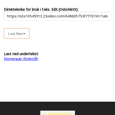
Direktelenke for bruk i f.eks. EdX (OsloMetX):
Last Ned
Last ned undertekst:
Norwegian (Bokmål)
TIL TOPPEN AV SIDEN