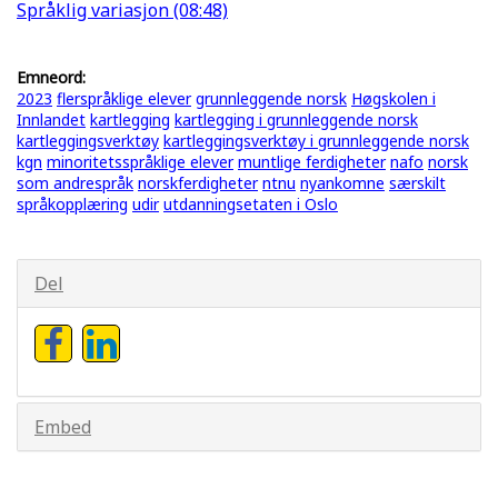
Språklig variasjon (08:48)
Emneord:
2023
flerspråklige elever
grunnleggende norsk
Høgskolen i
Innlandet
kartlegging
kartlegging i grunnleggende norsk
kartleggingsverktøy
kartleggingsverktøy i grunnleggende norsk
kgn
minoritetsspråklige elever
muntlige ferdigheter
nafo
norsk
som andrespråk
norskferdigheter
ntnu
nyankomne
særskilt
språkopplæring
udir
utdanningsetaten i Oslo
Del
Embed