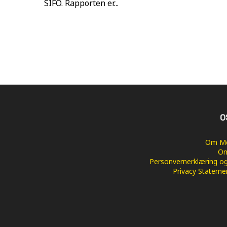
SIFO. Rapporten er...
O
Om Me
Om
Personvernerklæring og
Privacy Stateme