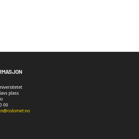
RMASJON
iversitetet
lavs plass
lo
50 00
en@oslomet.no