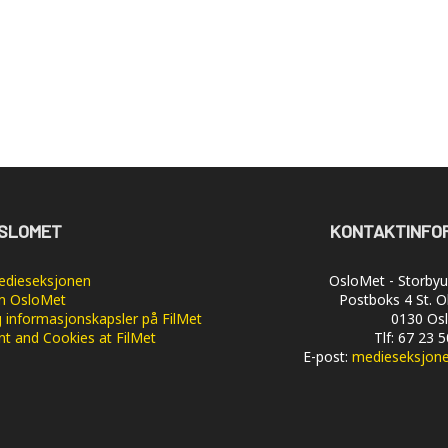
SLOMET
KONTAKTINFO
dieseksjonen
OsloMet - Storbyun
 OsloMet
Postboks 4 St. O
 informasjonskapsler på FilMet
0130 Os
nt and Cookies at FilMet
Tlf: 67 23 
E-post:
medieseksjon