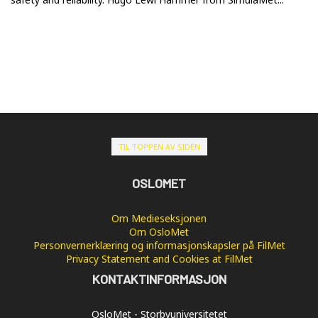
TIL TOPPEN AV SIDEN
OSLOMET
Om Medieseksjonen
Om OsloMet
Personvernerklæring og informasjonskapsler på FilMet
Privacy Statement and Cookies at FilMet
KONTAKTINFORMASJON
OsloMet - Storbyuniversitetet