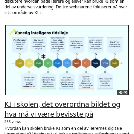
diskutere hvordan både lærere og elever kan bruke KI som en
del av underveisvurdering. De tre webinarene fokuserer på hver
sitt område av KI i...
45:40
KI i skolen, det overordna bildet og
hva må vi være bevisste på
533 views
Hvordan kan skolen bruke KI som en del av lærernes digitale
kompetanse? Webinaret vil belyse muligheter, utfordringer samt