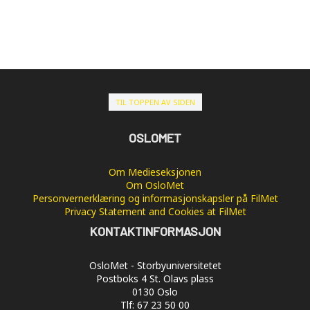
TIL TOPPEN AV SIDEN
OSLOMET
Om Medieseksjonen
Om OsloMet
Personvernerklæring og informasjonskapsler på FilMet
Privacy Statement and Cookies at FilMet
KONTAKTINFORMASJON
OsloMet - Storbyuniversitetet
Postboks 4 St. Olavs plass
0130 Oslo
Tlf: 67 23 50 00