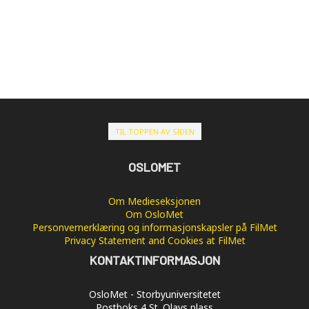
TIL TOPPEN AV SIDEN
OSLOMET
Om Medieseksjonen
Om OsloMet
Personvernerklæring og informasjonskapsler på FilMet
Privacy Statement and Cookies at FilMet
KONTAKTINFORMASJON
OsloMet - Storbyuniversitetet
Postboks 4 St. Olavs plass