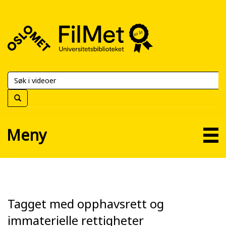
FilMet
–
Universitetsbiblioteket
Meny
Tagget med opphavsrett og
immaterielle rettigheter