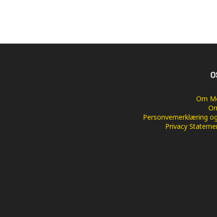
O
Om Me
Om
Personvernerklæring og
Privacy Stateme