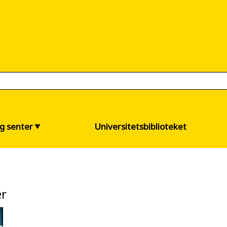
og senter
Universitetsbiblioteket
ær