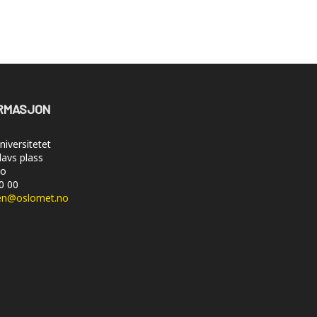
RMASJON
iversitetet
lavs plass
lo
50 00
en@oslomet.no