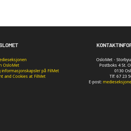
SLOMET
KONTAKTINFO
dieseksjonen
OsloMet - Storbyun
 OsloMet
Postboks 4 St. O
 informasjonskapsler på FilMet
0130 Os
nt and Cookies at FilMet
Tlf: 67 23 
E-post:
medieseksjon