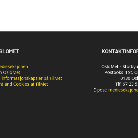
SLOMET
KONTAKTINFO
dieseksjonen
OsloMet - Storbyun
 OsloMet
Postboks 4 St. O
 informasjonskapsler på FilMet
0130 Os
nt and Cookies at FilMet
Tlf: 67 23 
E-post:
medieseksjon