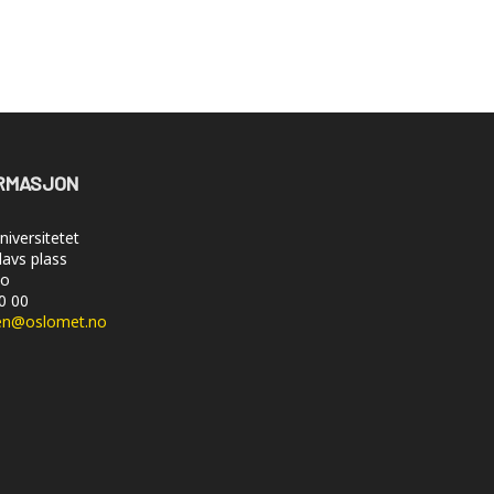
RMASJON
iversitetet
lavs plass
lo
50 00
en@oslomet.no