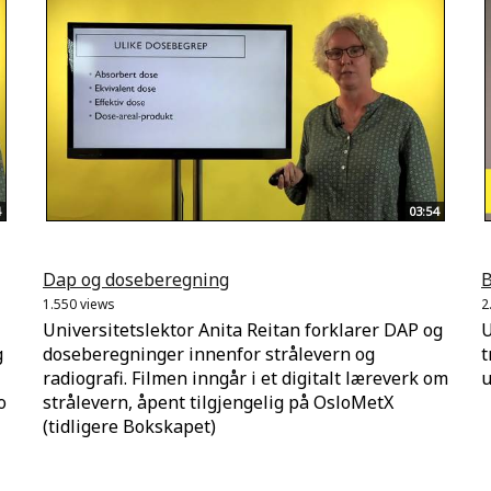
03:54
Dap og doseberegning
B
1.550 views
2
Universitetslektor Anita Reitan forklarer DAP og
U
g
doseberegninger innenfor strålevern og
t
radiografi. Filmen inngår i et digitalt læreverk om
u
o
strålevern, åpent tilgjengelig på OsloMetX
(tidligere Bokskapet)