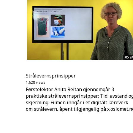
05:24
Strålevernsprinsipper
1.628 views
Førstelektor Anita Reitan gjennomgår 3
praktiske strålevernsprinsipper: Tid, avstand o
skjerming. Filmen inngår i et digitalt læreverk
om strålevern, åpent tilgjengelig på x.oslomet.n