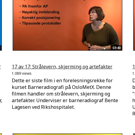
03:40
r
17 av 17: Strålevern, skjerming og artefakter
1
1.089 views
1
Dette er siste film i en forelesningsrekke for
D
kurset Barneradiografi på OsloMetX. Denne
b
filmen handler om strålevern, skjerming og
"
,
artefakter. Underviser er barneradiograf Bente
h
Lagesen ved Rikshospitalet.
U
R