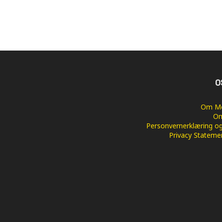
O
Om Me
Om
Personvernerklæring og
Privacy Stateme