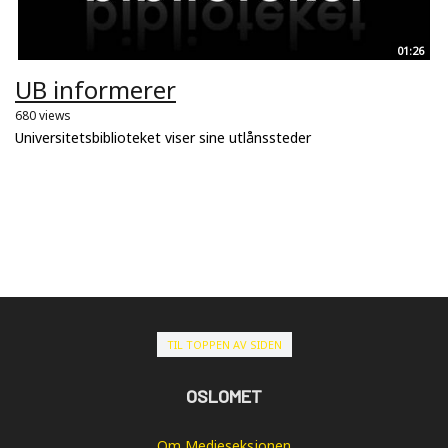
01:26
UB informerer
680 views
Universitetsbiblioteket viser sine utlånssteder
TIL TOPPEN AV SIDEN
OSLOMET
Om Medieseksjonen