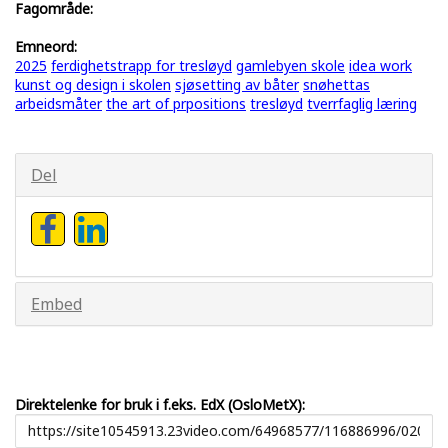
Fagområde:
Emneord:
2025
ferdighetstrapp for tresløyd
gamlebyen skole
idea work
kunst og design i skolen
sjøsetting av båter
snøhettas
arbeidsmåter
the art of prpositions
tresløyd
tverrfaglig læring
Del
Embed
Direktelenke for bruk i f.eks. EdX (OsloMetX):