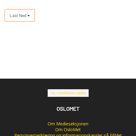
Last Ned
TIL TOPPEN AV SIDEN
OSLOMET
Om Medieseksjonen
Om OsloMet
Personvernerklæring og informasjonskapsler på FilMet