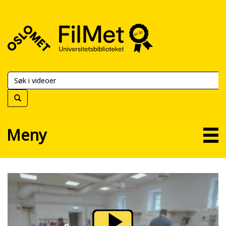
FilMet
–
Universitetsbiblioteket
Meny