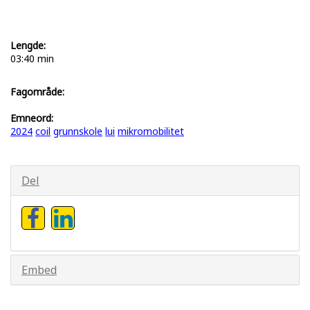
Lengde:
03:40 min
Fagområde:
Emneord:
2024
coil
grunnskole
lui
mikromobilitet
Del
Embed