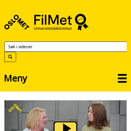
FilMet
–
Universitetsbiblioteket
Meny