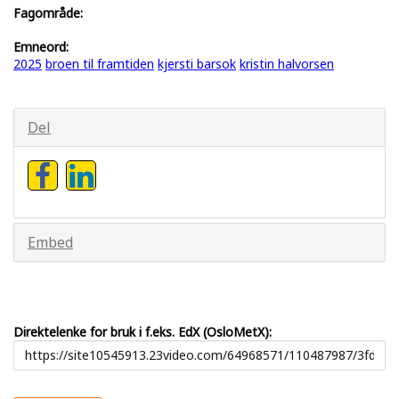
Fagområde:
Emneord:
2025
broen til framtiden
kjersti barsok
kristin halvorsen
Del
Embed
Direktelenke for bruk i f.eks. EdX (OsloMetX):