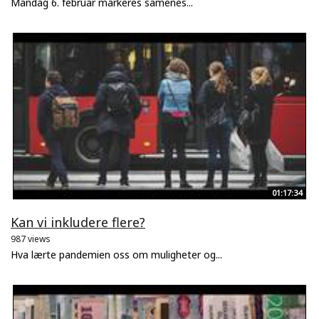
Mandag 6. februar markeres samenes...
01:17:34
Kan vi inkludere flere?
987 views
Hva lærte pandemien oss om muligheter og...