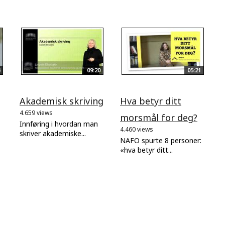
09:20
05:21
Akademisk skriving
Hva betyr ditt
4.659 views
morsmål for deg?
Innføring i hvordan man
4.460 views
skriver akademiske...
NAFO spurte 8 personer:
«hva betyr ditt...