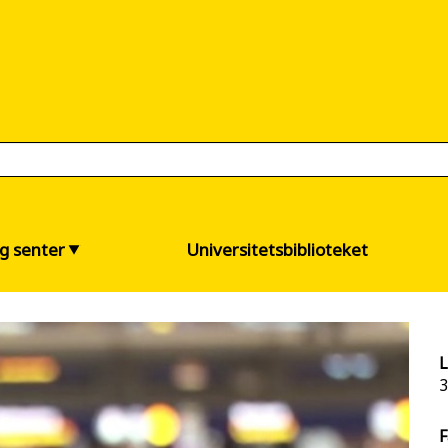
og senter
Universitetsbiblioteket
L
3
F