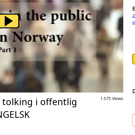
E
2
o
D
 tolking i offentlig
1.575 Views
ENGELSK