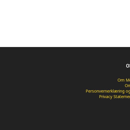
O
Om Me
Om
Personvernerklæring og
Privacy Stateme