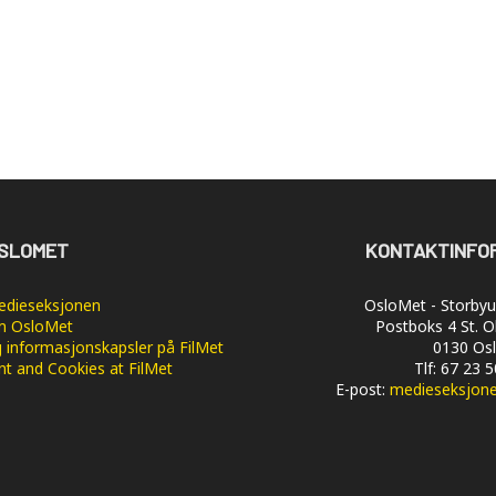
SLOMET
KONTAKTINFO
dieseksjonen
OsloMet - Storbyun
 OsloMet
Postboks 4 St. O
 informasjonskapsler på FilMet
0130 Os
nt and Cookies at FilMet
Tlf: 67 23 
E-post:
medieseksjon