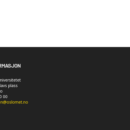
RMASJON
iversitetet
lavs plass
lo
50 00
en@oslomet.no