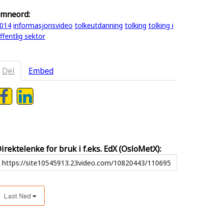
mneord:
014
informasjonsvideo
tolkeutdanning
tolking
tolking i
ffentlig sektor
Del
Embed
irektelenke for bruk i f.eks. EdX (OsloMetX):
Last Ned