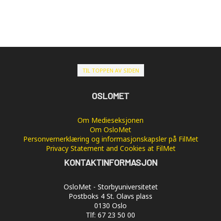
TIL TOPPEN AV SIDEN
OSLOMET
Om Medieseksjonen
Om OsloMet
Personvernerklæring og informasjonskapsler på FilMet
Privacy Statement and Cookies at FilMet
KONTAKTINFORMASJON
OsloMet - Storbyuniversitetet
Postboks 4 St. Olavs plass
0130 Oslo
Tlf: 67 23 50 00