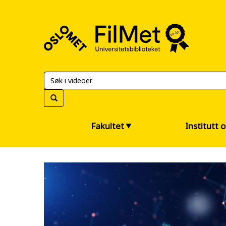
FilMet
–
Universitetsbiblioteket
Fakultet
Institutt 