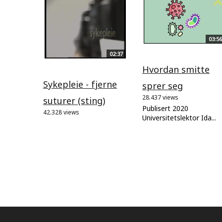
03:56
02:37
Hvordan smitte
Sykepleie - fjerne
sprer seg
28.437 views
suturer (sting)
Publisert 2020
42.328 views
Universitetslektor Ida...