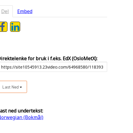
Del
Embed
irektelenke for bruk i f.eks. EdX (OsloMetX):
Last Ned
ast ned undertekst:
orwegian (Bokmål)