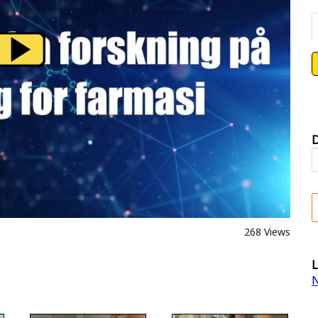
D
268 Views
L
N