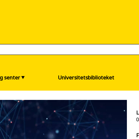
og senter
Universitetsbiblioteket
L
0
F