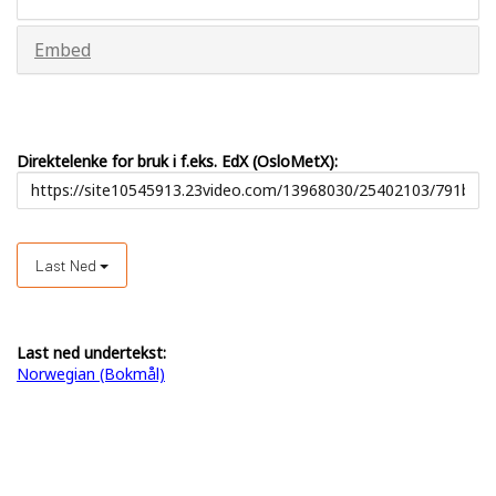
Embed
Direktelenke for bruk i f.eks. EdX (OsloMetX):
Last Ned
Last ned undertekst:
Norwegian (Bokmål)