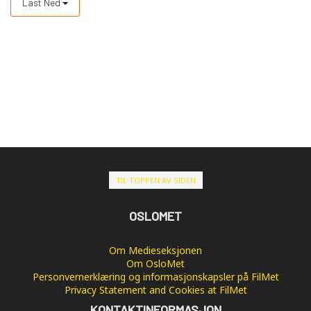
Last Ned
TIL TOPPEN AV SIDEN
OSLOMET
Om Medieseksjonen
Om OsloMet
Personvernerklæring og informasjonskapsler på FilMet
Privacy Statement and Cookies at FilMet
KONTAKTINFORMASJON