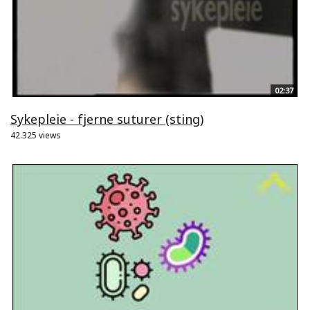
02:37
Sykepleie - fjerne suturer (sting)
42.325 views