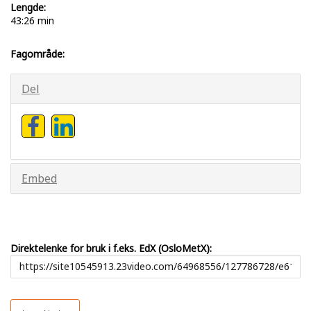
Lengde:
43:26 min
Fagområde:
Del
Embed
Direktelenke for bruk i f.eks. EdX (OsloMetX):