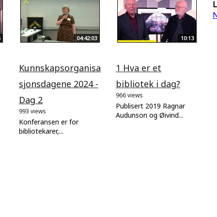
L
N
04:42:03
10:13
Kunnskapsorganisa
1 Hva er et
sjonsdagene 2024 -
bibliotek i dag?
966 views
Dag 2
Publisert 2019 Ragnar
993 views
Audunson og Øivind...
Konferansen er for
bibliotekarer,...