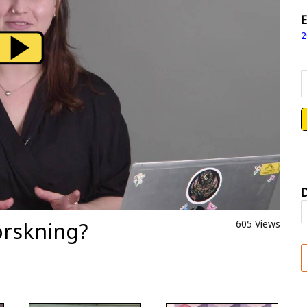
E
2
D
orskning?
605 Views