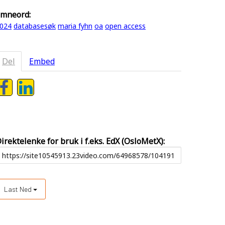
mneord:
024
databasesøk
maria fyhn
oa
open access
Del
Embed
irektelenke for bruk i f.eks. EdX (OsloMetX):
Last Ned