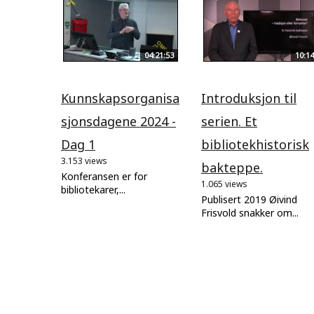
04:21:53
10:14
Kunnskapsorganisa
Introduksjon til
sjonsdagene 2024 -
serien. Et
Dag 1
bibliotekhistorisk
3.153 views
bakteppe.
Konferansen er for
1.065 views
bibliotekarer,...
Publisert 2019 Øivind
Frisvold snakker om...