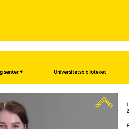
og senter
Universitetsbiblioteket
L
2
F