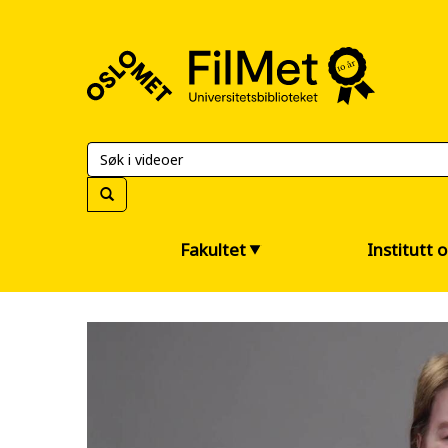
FilMet
–
Universitetsbiblioteket
Fakultet
Institutt 