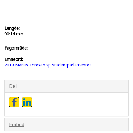
Lengde:
00:14 min
Fagområde:
Emneord:
2019
Marius Toresen
sp
studentparlamentet
Del
Embed