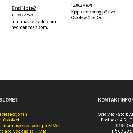
12.862 views
EndNote?
Kjapp forklaring på hva
13.909 views
OsloMetX er. Og...
Informasjonsvideo om
hvordan man som...
SLOMET
KONTAKTINFO
dieseksjonen
OsloMet - Storbyun
 OsloMet
Postboks 4 St. O
 informasjonskapsler på FilMet
0130 Os
nt and Cookies at FilMet
Tlf: 67 23 