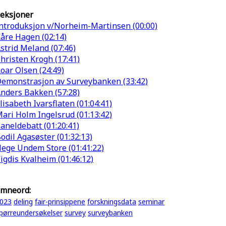
eksjoner
ntroduksjon v/Norheim-Martinsen (00:00)
åre Hagen (02:14)
strid Meland (07:46)
hristen Krogh (17:41)
oar Olsen (24:49)
emonstrasjon av Surveybanken (33:42)
nders Bakken (57:28)
lisabeth Ivarsflaten (01:04:41)
ari Holm Ingelsrud (01:13:42)
aneldebatt (01:20:41)
odil Agasøster (01:32:13)
ege Undem Store (01:41:22)
igdis Kvalheim (01:46:12)
mneord:
023
deling
fair-prinsippene
forskningsdata
seminar
pørreundersøkelser
survey
surveybanken