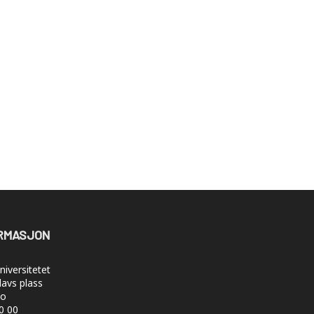
RMASJON
iversitetet
lavs plass
lo
50 00