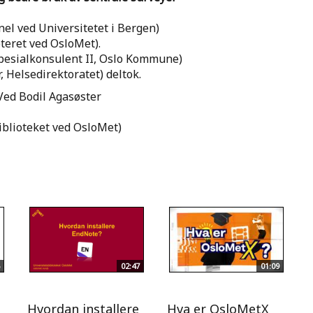
)
el ved Universitetet i Bergen)
teret ved OsloMet).
Spesialkonsulent II, Oslo Kommune)
, Helsedirektoratet) deltok.
ed Bodil Agasøster
iblioteket ved OsloMet)
02:47
01:09
Hvordan installere
Hva er OsloMetX