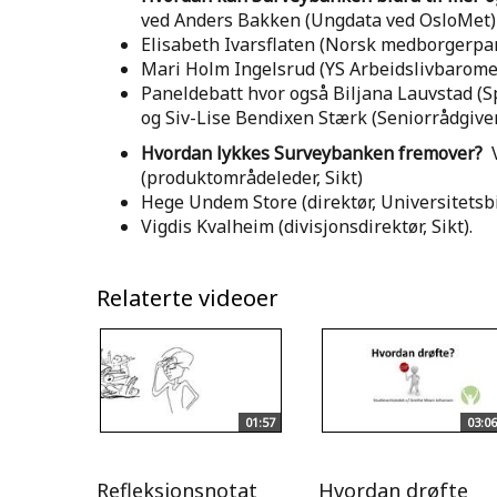
ved Anders Bakken (Ungdata ved OsloMet
Elisabeth Ivarsflaten (Norsk medborgerpan
Mari Holm Ingelsrud (YS Arbeidslivbarome
Paneldebatt hvor også Biljana Lauvstad (
og Siv-Lise Bendixen Stærk (Seniorrådgiver
Hvordan lykkes Surveybanken fremover?
V
(produktområdeleder, Sikt)
Hege Undem Store (direktør, Universitetsb
Vigdis Kvalheim (divisjonsdirektør, Sikt).
Relaterte videoer
01:57
03:06
Refleksjonsnotat
Hvordan drøfte