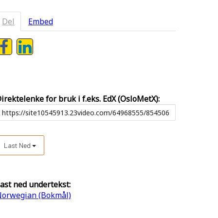
Del
Embed
irektelenke for bruk i f.eks. EdX (OsloMetX):
Last Ned
ast ned undertekst:
orwegian (Bokmål)