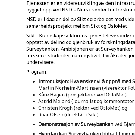
Tjenesten er en videreutvikling av den infrastr
bygget opp ved NSD – Norsk senter for forskning
NSD er i dag en del av Sikt og arbeidet med vide
samarbeidsprosjekt mellom Sikt og OsloMet.
Sikt - Kunnskapssektorens tjenesteleverandør o
opptatt av deling og gjenbruk av forskningsdata
Surveybanken. Ambisjonen er at Surveybanken sk
forskere, studenter, næringslivet, byråkrater, jo
undervisere.
Program:
Introduksjon: Hva ønsker vi å oppnå med
Martin Norheim-Martinsen (viserektor Fo
Kåre Hagen (prosjekteier ved OsloMet),
Astrid Meland (journalist og kommentator i
Christen Krogh (rektor ved OsloMet) og
Roar Olsen (direktør i Sikt)
Demonstrasjon av Surveybanken
ved Bjarn
Hvordan kan Surveybanken bidra til mer o