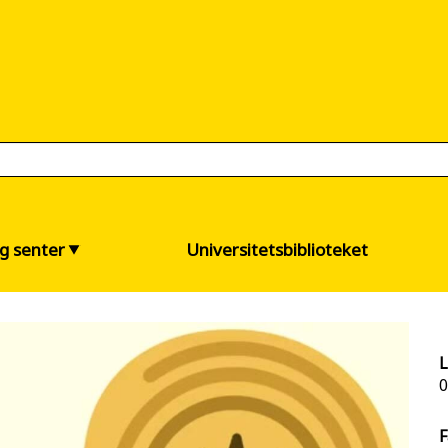
og senter
Universitetsbiblioteket
L
0
F