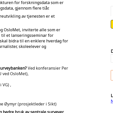
ukturen for forskningsdata som er
sdata, gjennom flere tiår.
reutvikling av tjenesten er et
g OsloMet, inviterte alle som er
 til et lanseringsseminar for
al bidra til en enklere hverdag for
urnalister, skoleelever og
D
 Surveybanken?
Ved konferansier Per
U ved OsloMet),
 VG) ,
L
N
e Øymyr (prosjektleder i Sikt)
g bedre bruk av sentrale surveyer