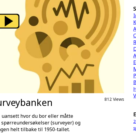
S
I
K
A
C
R
D
A
E
M
P
B
H
V
Surveybanken
812 Views
E
, uansett hvor du bor eller måtte
2
n spørreundersøkelser (surveyer) og
s
gen helt tilbake til 1950-tallet.