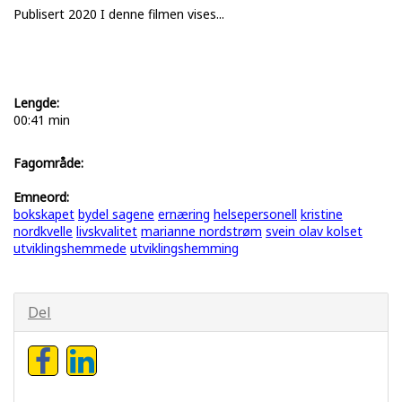
Publisert 2020 I denne filmen vises...
Lengde:
00:41 min
Fagområde:
Emneord:
bokskapet
bydel sagene
ernæring
helsepersonell
kristine
nordkvelle
livskvalitet
marianne nordstrøm
svein olav kolset
utviklingshemmede
utviklingshemming
Del