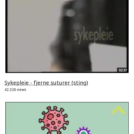
02:37
Sykepleie - fjerne suturer (sting)
42.328 views