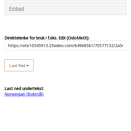
Embed
Direktelenke for bruk i f.eks. EdX (OsloMetX):
Last Ned
Last ned undertekst:
Norwegian (Bokmål)