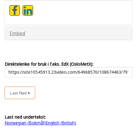
Embed
Direktelenke for bruk i f.eks. EdX (OsloMetX):
Last Ned
Last ned undertekst:
Norwegian (Bokmål)
English (British)