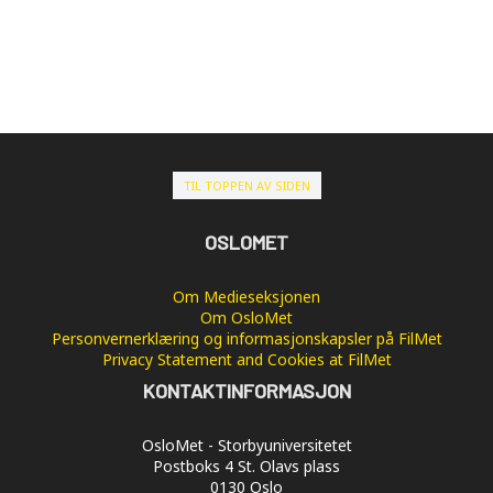
TIL TOPPEN AV SIDEN
OSLOMET
Om Medieseksjonen
Om OsloMet
Personvernerklæring og informasjonskapsler på FilMet
Privacy Statement and Cookies at FilMet
KONTAKTINFORMASJON
OsloMet - Storbyuniversitetet
Postboks 4 St. Olavs plass
0130 Oslo