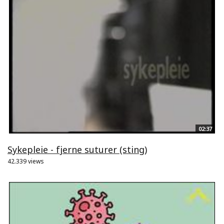
02:37
Sykepleie - fjerne suturer (sting)
42.339 views