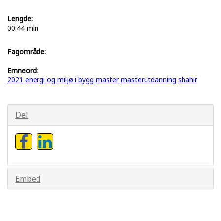
Lengde:
00:44 min
Fagområde:
Emneord:
2021
energi og miljø i bygg
master
masterutdanning
shahir
Del
Embed