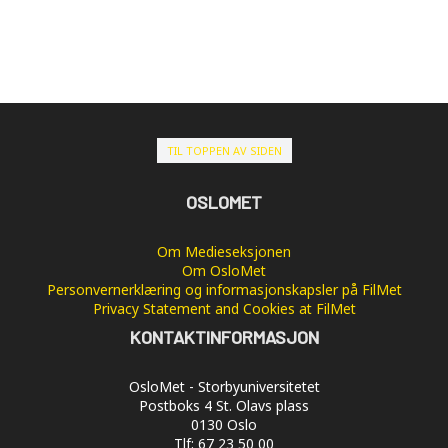
TIL TOPPEN AV SIDEN
OSLOMET
Om Medieseksjonen
Om OsloMet
Personvernerklæring og informasjonskapsler på FilMet
Privacy Statement and Cookies at FilMet
KONTAKTINFORMASJON
OsloMet - Storbyuniversitetet
Postboks 4 St. Olavs plass
0130 Oslo
Tlf: 67 23 50 00