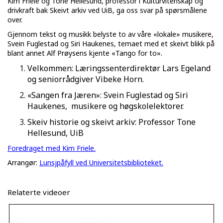
Kim Friele og Tone Hellesund, professor i Kulturvitenskap og
drivkraft bak Skeivt arkiv ved UiB, ga oss svar på spørsmålene
over.
Gjennom tekst og musikk belyste to av våre «lokale» musikere,
Svein Fuglestad og Siri Haukenes, temaet med et skeivt blikk på
blant annet Alf Prøysens kjente «Tango for to».
Velkommen: Læringssenterdirektør Lars Egeland
og seniorrådgiver Vibeke Horn.
«Sangen fra Jæren»: Svein Fuglestad og Siri
Haukenes, musikere og høgskolelektorer.
Skeiv historie og skeivt arkiv: Professor Tone
Hellesund, UiB
Foredraget med Kim Friele.
Arrangør:
Lunsjpåfyll ved Universitetsbiblioteket.
Relaterte videoer