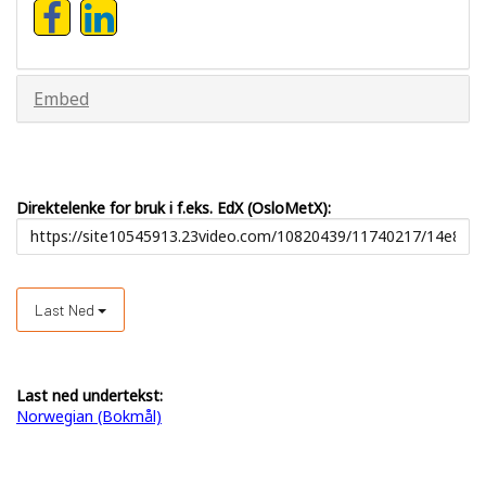
Embed
Direktelenke for bruk i f.eks. EdX (OsloMetX):
Last Ned
Last ned undertekst:
Norwegian (Bokmål)