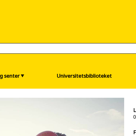
og senter
Universitetsbiblioteket
L
0
F