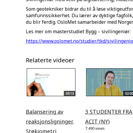
Som geotekniker bidrar du til å løse viktigeutfo
samfunnssikkerhet. Du lærer av dyktige fagfolk,
du blir ferdig. OsloMet samarbeider med Norges
Les mer om masterstudiet Bygg – sivilingeniør:
https://www.oslomet.no/studier/tkd/sivilingeni
Relaterte videoer
03:13
02:00
Balansering av
3 STUDENTER FRA
reaksjonsligninger.
ACIT (NY)
7.490 views
Støkiometri