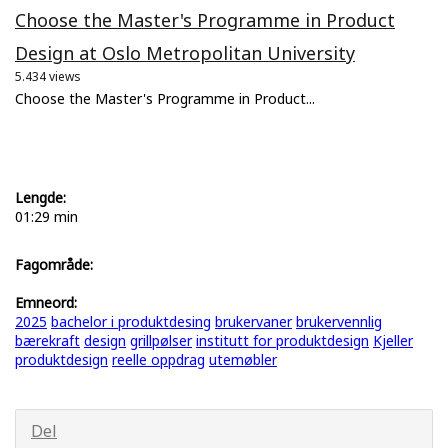
Choose the Master's Programme in Product
Design at Oslo Metropolitan University
5.434 views
Choose the Master's Programme in Product...
Lengde:
01:29 min
Fagområde:
Emneord:
2025
bachelor i produktdesing
brukervaner
brukervennlig
bærekraft
design
grillpølser
institutt for produktdesign
Kjeller
produktdesign
reelle oppdrag
utemøbler
Del