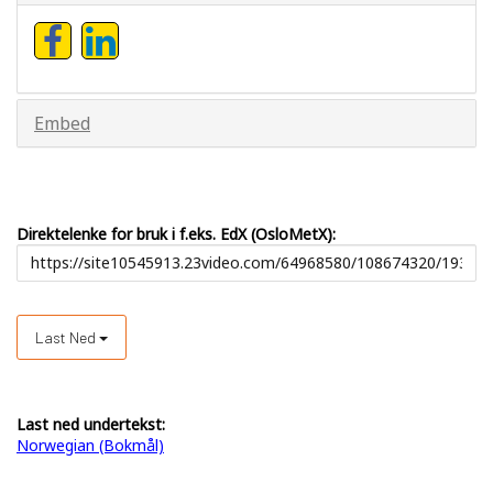
Embed
Direktelenke for bruk i f.eks. EdX (OsloMetX):
Last Ned
Last ned undertekst:
Norwegian (Bokmål)