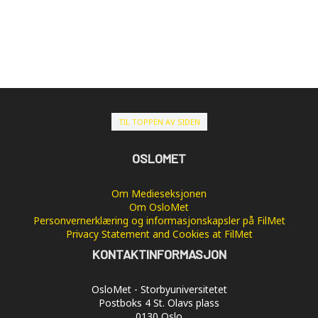
TIL TOPPEN AV SIDEN
OSLOMET
Om Medieseksjonen
Om OsloMet
Personvernerklæring og informasjonskapsler på FilMet
Privacy Statement and Cookies at FilMet
KONTAKTINFORMASJON
OsloMet - Storbyuniversitetet
Postboks 4 St. Olavs plass
0130 Oslo