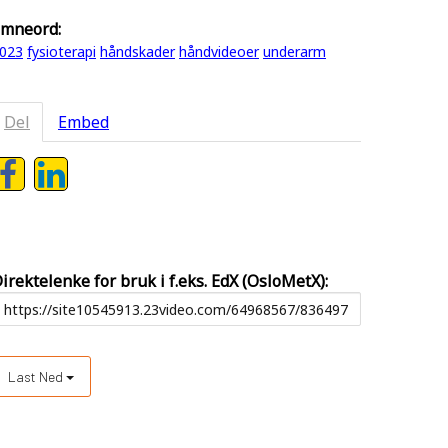
mneord:
023
fysioterapi
håndskader
håndvideoer
underarm
Del
Embed
irektelenke for bruk i f.eks. EdX (OsloMetX):
Last Ned