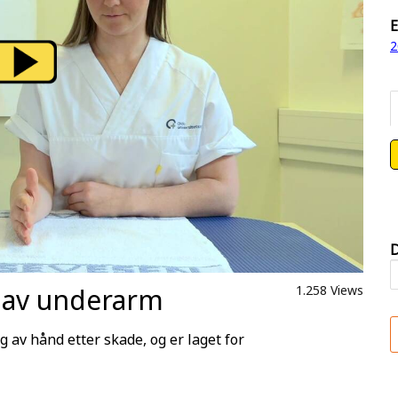
E
2
D
 av underarm
1.258 Views
g av hånd etter skade, og er laget for