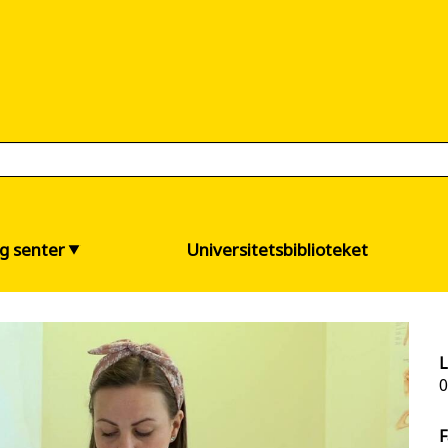
og senter
Universitetsbiblioteket
L
0
F