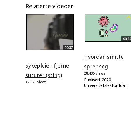
Relaterte videoer
03:56
02:37
Hvordan smitte
Sykepleie - fjerne
sprer seg
28.435 views
suturer (sting)
Publisert 2020
42.325 views
Universitetslektor Ida...