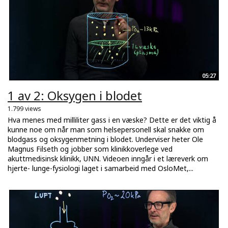
05:27
1 av 2: Oksygen i blodet
1.799 views
Hva menes med milliliter gass i en væske? Dette er det viktig å
kunne noe om når man som helsepersonell skal snakke om
blodgass og oksygenmetning i blodet. Underviser heter Ole
Magnus Filseth og jobber som klinikkoverlege ved
akuttmedisinsk klinikk, UNN. Videoen inngår i et læreverk om
hjerte- lunge-fysiologi laget i samarbeid med OsloMet,...