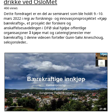
drikke ved OsloMet
466 views
Dette foredraget er en del av seminaret som ble holdt 9.–10.
mars 2022 i regi av forsknings- og innovasjonsprosjektet «Kjøp
bærekraftig», et prosjekt der forskere og
anskaffelsesavdelingen i DFØ skal hjelpe offentlige
organisasjoner å kjøpe mat og cateringtjenester mer
bærekraftig. I denne videoen forteller Gunn-Sølvi Arveschoug,
seksjonsleder...
21:49