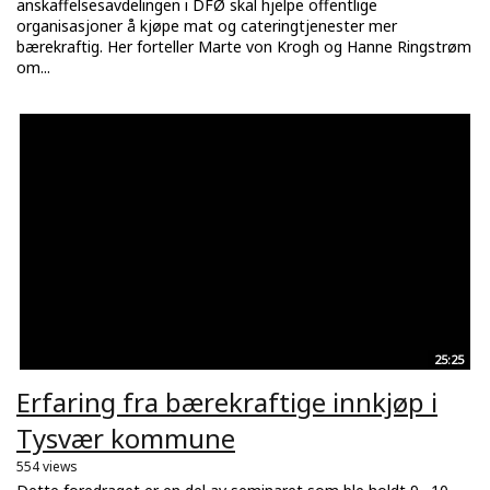
anskaffelsesavdelingen i DFØ skal hjelpe offentlige
organisasjoner å kjøpe mat og cateringtjenester mer
bærekraftig. Her forteller Marte von Krogh og Hanne Ringstrøm
om...
25:25
Erfaring fra bærekraftige innkjøp i
Tysvær kommune
554 views