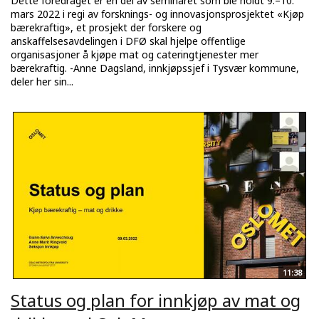
Dette foredraget er en del av seminaret som ble holdt 9.–10.
mars 2022 i regi av forsknings- og innovasjonsprosjektet «Kjøp
bærekraftig», et prosjekt der forskere og
anskaffelsesavdelingen i DFØ skal hjelpe offentlige
organisasjoner å kjøpe mat og cateringtjenester mer
bærekraftig. -Anne Dagsland, innkjøpssjef i Tysvær kommune,
deler her sin...
11:38
Status og plan for innkjøp av mat og