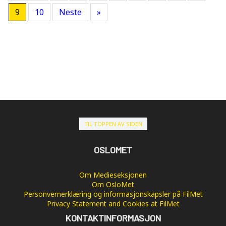
9
10
Neste
»
TIL TOPPEN AV SIDEN
OSLOMET
Om Medieseksjonen
Om OsloMet
Personvernerklæring og informasjonskapsler på FilMet
Privacy Statement and Cookies at FilMet
KONTAKTINFORMASJON