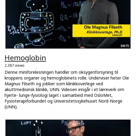
04:15
Hemoglobin
2.387 views
Denne miniforelesningen handler om oksygenforsyning til
kroppens organer og hemoglobinets rolle. Underviser heter Ole
Magnus Filseth og jobber som klinikkoverlege ved
akuttmedisinsk klinikk, UNN. Videoen inngår i et læreverk om
hjerte- lunge-fysiologi laget i samarbeid med OsloMet,
Fysioterapiforbundet og Universitetssykehuset Nord-Norge
(UNN).