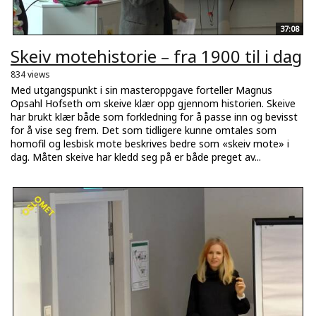
37:08
Skeiv motehistorie – fra 1900 til i dag
834 views
Med utgangspunkt i sin masteroppgave forteller Magnus
Opsahl Hofseth om skeive klær opp gjennom historien. Skeive
har brukt klær både som forkledning for å passe inn og bevisst
for å vise seg frem. Det som tidligere kunne omtales som
homofil og lesbisk mote beskrives bedre som «skeiv mote» i
dag. Måten skeive har kledd seg på er både preget av...