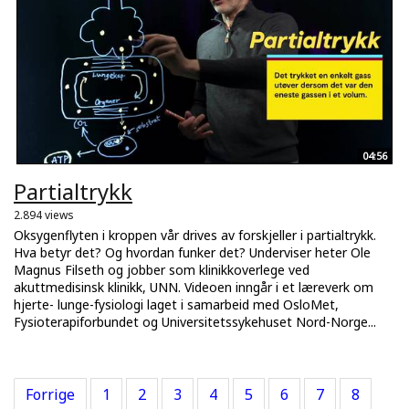
04:56
Partialtrykk
2.894 views
Oksygenflyten i kroppen vår drives av forskjeller i partialtrykk.
Hva betyr det? Og hvordan funker det? Underviser heter Ole
Magnus Filseth og jobber som klinikkoverlege ved
akuttmedisinsk klinikk, UNN. Videoen inngår i et læreverk om
hjerte- lunge-fysiologi laget i samarbeid med OsloMet,
Fysioterapiforbundet og Universitetssykehuset Nord-Norge...
Forrige
1
2
3
4
5
6
7
8