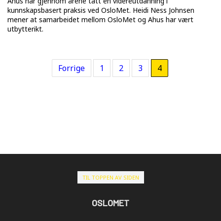
Ahus har gjennom årene tatt en videreutdanning i
kunnskapsbasert praksis ved OsloMet. Heidi Ness Johnsen
mener at samarbeidet mellom OsloMet og Ahus har vært
utbytterikt.
Forrige
1
2
3
4
TIL TOPPEN AV SIDEN
OSLOMET