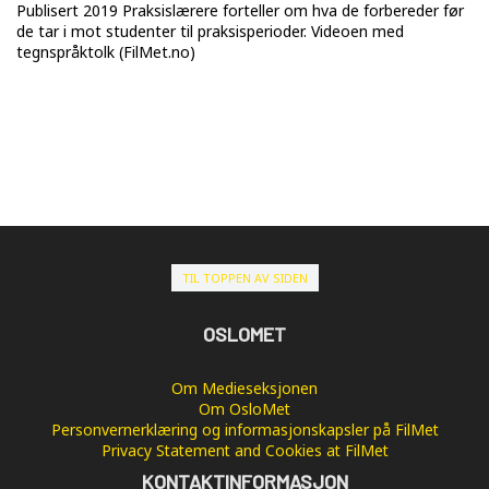
Publisert 2019 Praksislærere forteller om hva de forbereder før
de tar i mot studenter til praksisperioder. Videoen med
tegnspråktolk (FilMet.no)
TIL TOPPEN AV SIDEN
OSLOMET
Om Medieseksjonen
Om OsloMet
Personvernerklæring og informasjonskapsler på FilMet
Privacy Statement and Cookies at FilMet
KONTAKTINFORMASJON