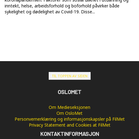
inntekt, helse, arbeidsforhold og boforhold påvirker både
sykelighet og dødelighet av Covid-19. Disse...
TIL TOPPEN AV SIDEN
OSLOMET
Om Medieseksjonen
Om OsloMet
Personvernerklæring og informasjonskapsler på FilMet
Privacy Statement and Cookies at FilMet
KONTAKTINFORMASJON