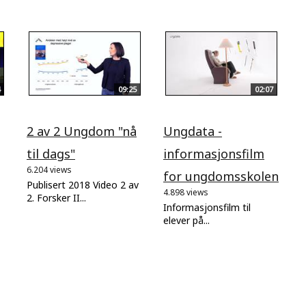
09:25
02:07
2 av 2 Ungdom "nå
Ungdata -
til dags"
informasjonsfilm
6.204 views
for ungdomsskolen
Publisert 2018 Video 2 av
4.898 views
2. Forsker II...
Informasjonsfilm til
elever på...