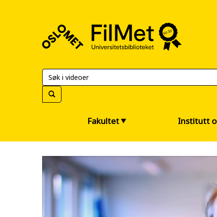
FilMet
–
Universitetsbiblioteket
Fakultet
Institutt 