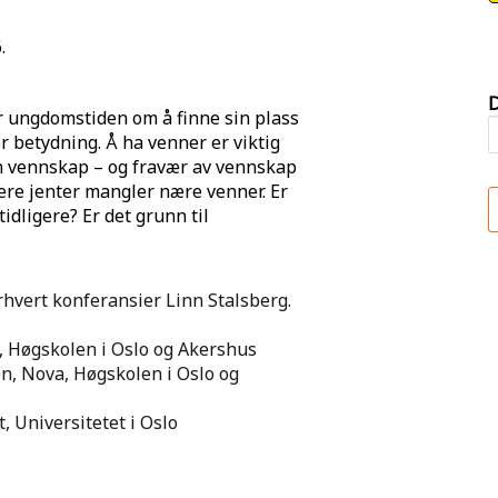
.
D
r ungdomstiden om å finne sin plass
or betydning. Å ha venner er viktig
en vennskap – og fravær av vennskap
lere jenter mangler nære venner. Er
idligere? Er det grunn til
hvert konferansier Linn Stalsberg.
 Høgskolen i Oslo og Akershus
n, Nova, Høgskolen i Oslo og
 Universitetet i Oslo