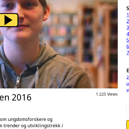
S
1
2
3
4
5
6
7
E
2
u
v
en 2016
1.225 Views
llom ungdomsforskere og
m trender og utviklingstrekk i