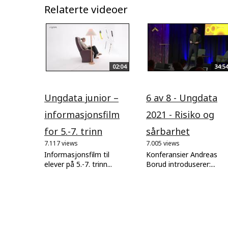
Relaterte videoer
02:04
34:54
Ungdata junior –
6 av 8 - Ungdata
informasjonsfilm
2021 - Risiko og
for 5.-7. trinn
sårbarhet
7.117 views
7.005 views
Informasjonsfilm til
Konferansier Andreas
elever på 5.-7. trinn...
Borud introduserer:...