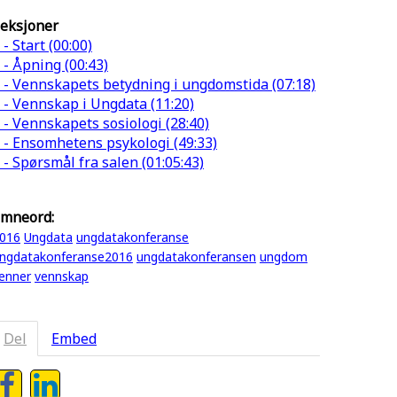
eksjoner
 - Start (00:00)
 - Åpning (00:43)
 - Vennskapets betydning i ungdomstida (07:18)
 - Vennskap i Ungdata (11:20)
 - Vennskapets sosiologi (28:40)
 - Ensomhetens psykologi (49:33)
 - Spørsmål fra salen (01:05:43)
mneord:
016
Ungdata
ungdatakonferanse
ngdatakonferanse2016
ungdatakonferansen
ungdom
enner
vennskap
Del
Embed