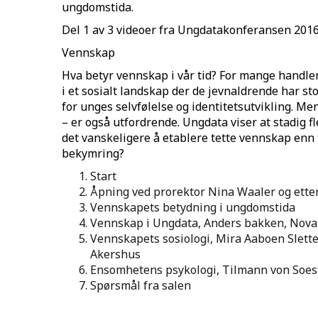
ungdomstida.
Del 1 av 3 videoer fra Ungdatakonferansen 2016
Vennskap
Hva betyr vennskap i vår tid? For mange handle
i et sosialt landskap der de jevnaldrende har st
for unges selvfølelse og identitetsutvikling. M
– er også utfordrende. Ungdata viser at stadig f
det vanskeligere å etablere tette vennskap enn t
bekymring?
Start
Åpning ved prorektor Nina Waaler og etter
Vennskapets betydning i ungdomstida
Vennskap i Ungdata, Anders bakken, Nova,
Vennskapets sosiologi, Mira Aaboen Slette
Akershus
Ensomhetens psykologi, Tilmann von Soest,
Spørsmål fra salen