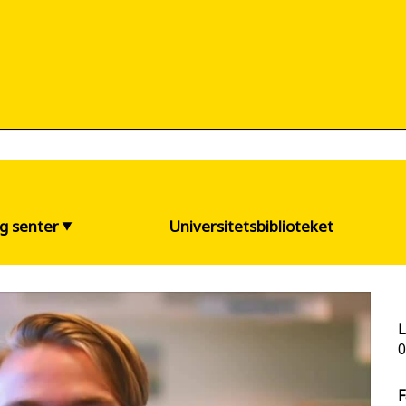
og senter
Universitetsbiblioteket
L
0
F