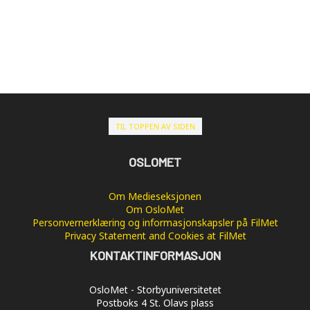
TIL TOPPEN AV SIDEN
OSLOMET
Om Medieseksjonen
Om OsloMet
Personvernerklæring og informasjonskapsler på FilMet
Privacy Statement and Cookies at FilMet
KONTAKTINFORMASJON
OsloMet - Storbyuniversitetet
Postboks 4 St. Olavs plass