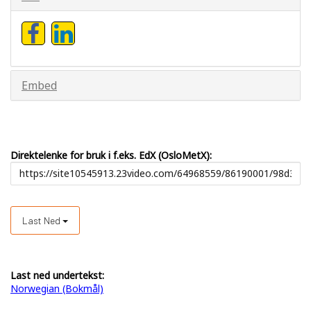
Embed
Direktelenke for bruk i f.eks. EdX (OsloMetX):
Last Ned
Last ned undertekst:
Norwegian (Bokmål)