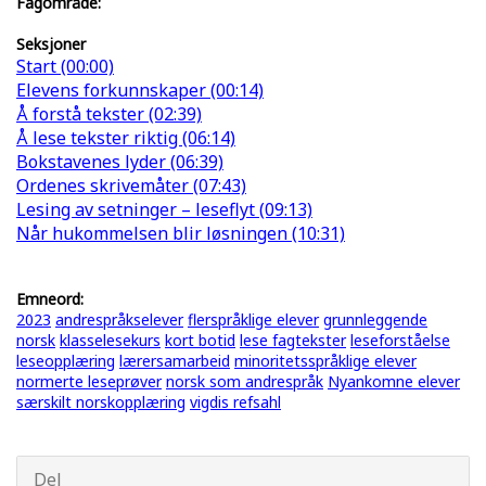
Fagområde:
Seksjoner
Start (00:00)
Elevens forkunnskaper (00:14)
Å forstå tekster (02:39)
Å lese tekster riktig (06:14)
Bokstavenes lyder (06:39)
Ordenes skrivemåter (07:43)
Lesing av setninger – leseflyt (09:13)
Når hukommelsen blir løsningen (10:31)
Emneord:
2023
andrespråkselever
flerspråklige elever
grunnleggende
norsk
klasselesekurs
kort botid
lese fagtekster
leseforståelse
leseopplæring
lærersamarbeid
minoritetsspråklige elever
normerte leseprøver
norsk som andrespråk
Nyankomne elever
særskilt norskopplæring
vigdis refsahl
Del