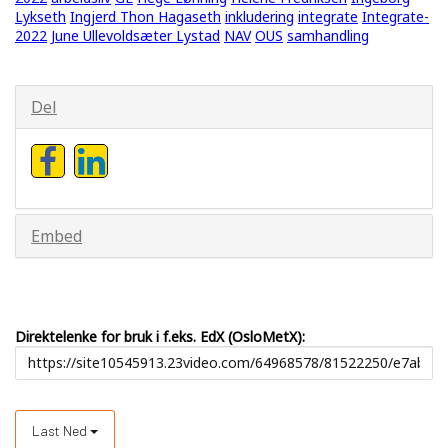
Lykseth
Ingjerd Thon Hagaseth
inkludering
integrate
Integrate-
2022
June Ullevoldsæter Lystad
NAV
OUS
samhandling
Del
Embed
Direktelenke for bruk i f.eks. EdX (OsloMetX):
Last Ned