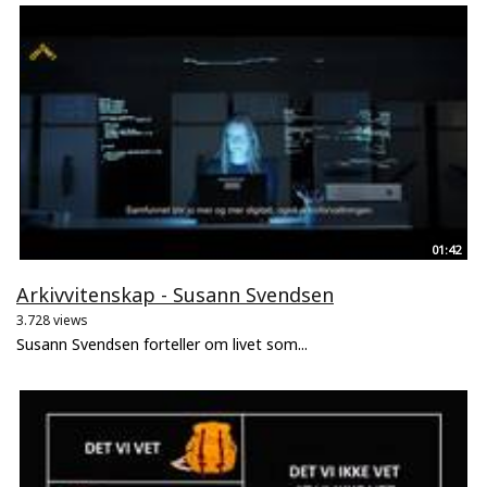
01:42
Arkivvitenskap - Susann Svendsen
3.728 views
Susann Svendsen forteller om livet som...