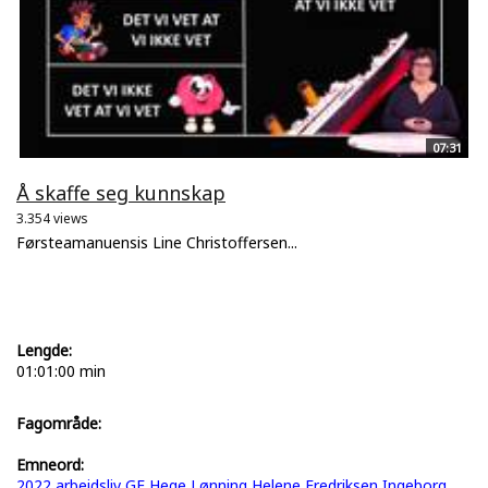
07:31
Å skaffe seg kunnskap
3.354 views
Førsteamanuensis Line Christoffersen...
Lengde:
01:01:00 min
Fagområde:
Emneord:
2022
arbeidsliv
GE
Hege Lønning
Helene Fredriksen
Ingeborg