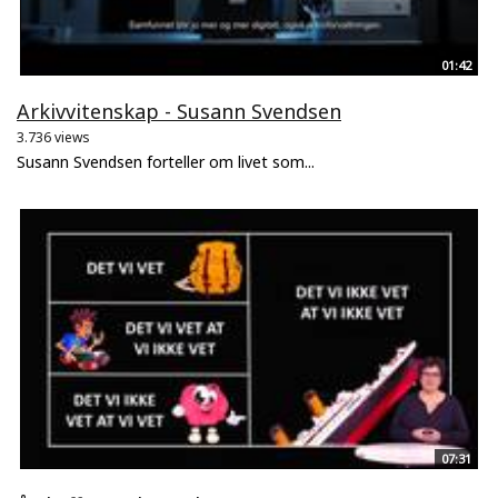
01:42
Arkivvitenskap - Susann Svendsen
3.736 views
Susann Svendsen forteller om livet som...
07:31