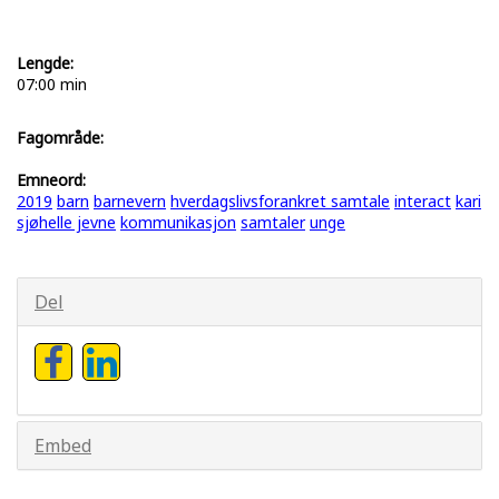
Lengde:
07:00 min
Fagområde:
Emneord:
2019
barn
barnevern
hverdagslivsforankret samtale
interact
kari
sjøhelle jevne
kommunikasjon
samtaler
unge
Del
Embed