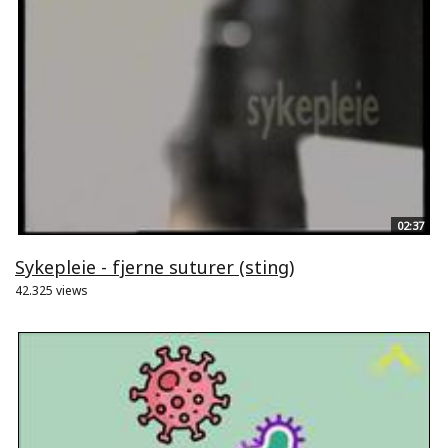
02:37
Sykepleie - fjerne suturer (sting)
42.325 views