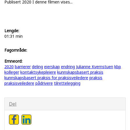
Publisert 2020 I denne filmen vises...
Lengde:
01:31 min
Fagområde:
Emneord:
2020
barrierer
deling
eierskap
endring
Julianne Kvernstuen
kbp
kolleger
kontaktsykepleiere
kunnskapsbasert praksis
kunnskapsbasert praksis for praksisveiledere
praksis
praksisveiledere
pådrivere
tilrettelegging
Del