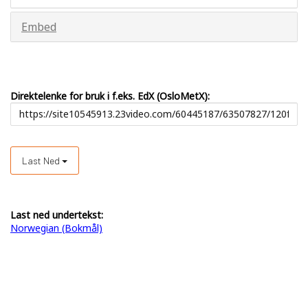
Embed
Direktelenke for bruk i f.eks. EdX (OsloMetX):
Last Ned
Last ned undertekst:
Norwegian (Bokmål)