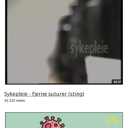
02:37
Sykepleie - fjerne suturer (sting)
42.325 views