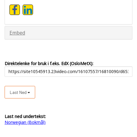
Embed
Direktelenke for bruk i f.eks. EdX (OsloMetX):
Last Ned
Last ned undertekst:
Norwegian (Bokmål)