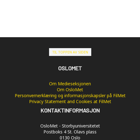
TIL TOPPEN AV SIDEN
OSLOMET
Om Medieseksjonen
Om OsloMet
Personvernerklæring og informasjonskapsler på FilMet
Privacy Statement and Cookies at FilMet
KONTAKTINFORMASJON
OsloMet - Storbyuniversitetet
Postboks 4 St. Olavs plass
0130 Oslo