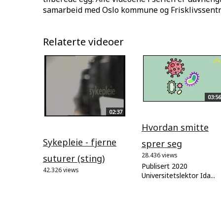
samarbeid med Oslo kommune og Frisklivssentr
Relaterte videoer
03:56
02:37
Hvordan smitte
Sykepleie - fjerne
sprer seg
28.436 views
suturer (sting)
Publisert 2020
42.326 views
Universitetslektor Ida...