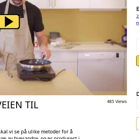
E
2
m
D
VEIEN TIL
485 Views
kal vi se på ulike metoder for å
ige av hverandre, og er produsert i