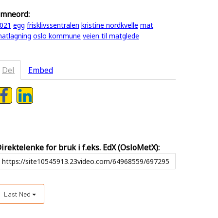
mneord:
021
egg
frisklivssentralen
kristine nordkvelle
mat
atlagning
oslo kommune
veien til matglede
Del
Embed
irektelenke for bruk i f.eks. EdX (OsloMetX):
Last Ned