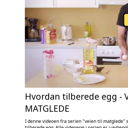
Hvordan tilberede egg - 
MATGLEDE
I denne videoen fra serien "veien til matglede" s
tilberede egg. Alle videoene i serien er uavheng