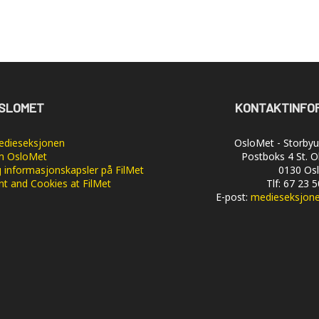
SLOMET
KONTAKTINFO
dieseksjonen
OsloMet - Storbyun
 OsloMet
Postboks 4 St. O
 informasjonskapsler på FilMet
0130 Os
nt and Cookies at FilMet
Tlf: 67 23 
E-post:
medieseksjon