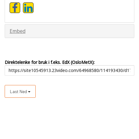
Embed
Direktelenke for bruk i f.eks. EdX (OsloMetX):
Last Ned