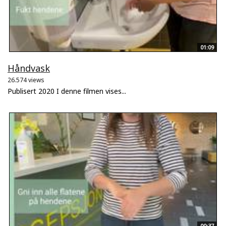
01:09
Håndvask
26.574 views
Publisert 2020 I denne filmen vises...
00:37