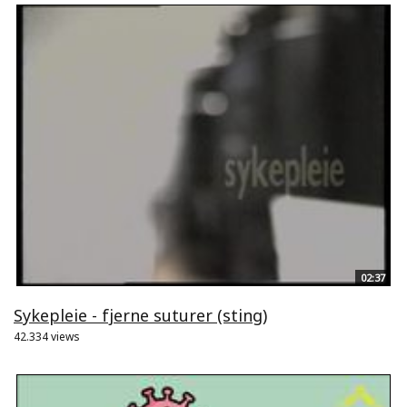
02:37
Sykepleie - fjerne suturer (sting)
42.334 views