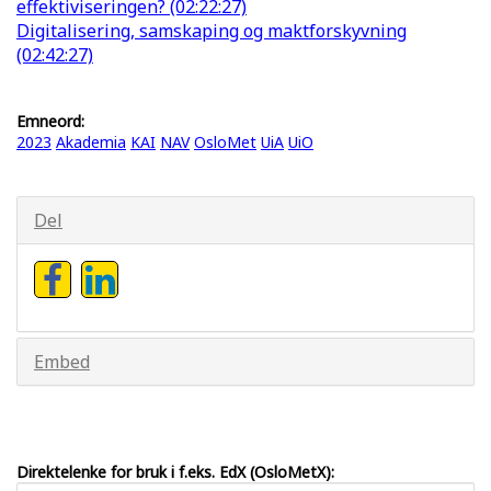
effektiviseringen? (02:22:27)
Digitalisering, samskaping og maktforskyvning
(02:42:27)
Emneord:
2023
Akademia
KAI
NAV
OsloMet
UiA
UiO
Del
Embed
Direktelenke for bruk i f.eks. EdX (OsloMetX):