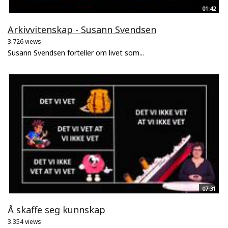
01:42
Arkivvitenskap - Susann Svendsen
3.726 views
Susann Svendsen forteller om livet som...
07:31
Å skaffe seg kunnskap
3.354 views